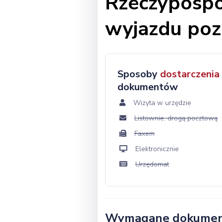
Rzeczypospol
wyjazdu poza
Sposoby
dostarczenia
dokumentów
Wizyta w urzędzie
Listownie, drogą pocztową
Faxem
Elektronicznie
Urzędomat
Wymagane dokume