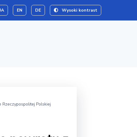
UA
EN
DE
Wysoki kontrast
 Rzeczypospolitej Polskiej