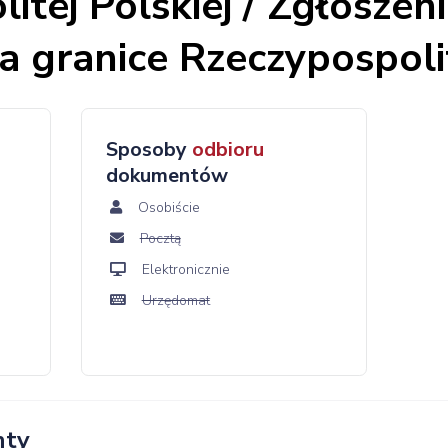
itej Polskiej / Zgłoszen
 granice Rzeczypospolit
Sposoby
odbioru
dokumentów
Osobiście
Pocztą
Elektronicznie
Urzędomat
nty