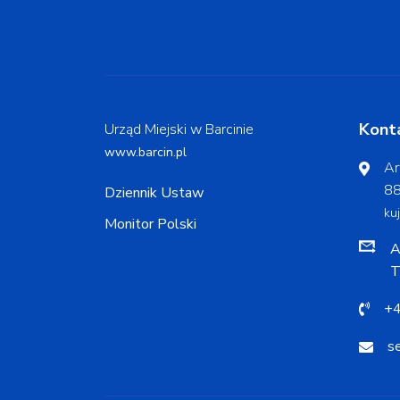
Kont
Urząd Miejski w Barcinie
www.barcin.pl
Ar
88
Dziennik Ustaw
ku
Monitor Polski
A
T
+4
s