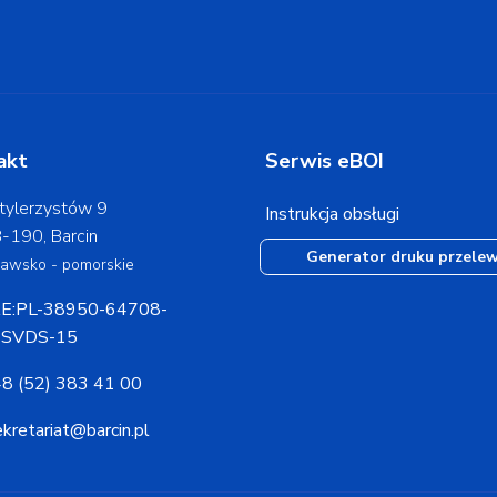
akt
Serwis eBOI
tylerzystów 9
Instrukcja obsługi
-190, Barcin
Generator druku przele
jawsko - pomorskie
E:PL-38950-64708-
SVDS-15
8 (52) 383 41 00
ekretariat@barcin.pl