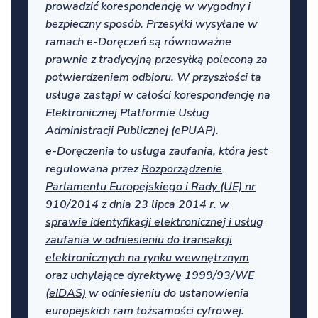
prowadzić korespondencję w wygodny i
bezpieczny sposób. Przesyłki wysyłane w
ramach e-Doręczeń są równoważne
prawnie z tradycyjną przesyłką poleconą za
potwierdzeniem odbioru. W przyszłości ta
usługa zastąpi w całości korespondencję na
Elektronicznej Platformie Usług
Administracji Publicznej (ePUAP).
e-Doręczenia to usługa zaufania, która jest
regulowana przez
Rozporządzenie
Parlamentu Europejskiego i Rady (UE) nr
910/2014 z dnia 23 lipca 2014 r. w
sprawie identyfikacji elektronicznej i usług
zaufania w odniesieniu do transakcji
elektronicznych na rynku wewnętrznym
oraz uchylające dyrektywę 1999/93/WE
(eIDAS)
w odniesieniu do ustanowienia
europejskich ram tożsamości cyfrowej.